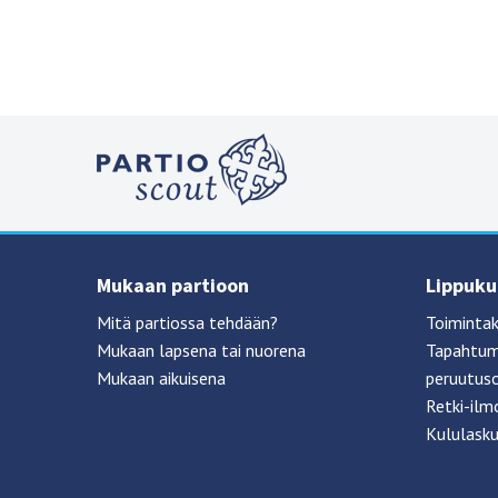
Mukaan partioon
Lippukun
Mitä partiossa tehdään?
Toimintak
Mukaan lapsena tai nuorena
Tapahtumi
Mukaan aikuisena
peruutus
Retki-ilm
Kululask