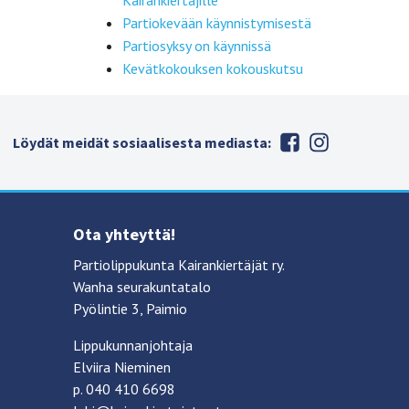
Kairankiertäjille
Partiokevään käynnistymisestä
Partiosyksy on käynnissä
Kevätkokouksen kokouskutsu
Löydät meidät sosiaalisesta mediasta:
Ota yhteyttä!
Partiolippukunta Kairankiertäjät ry.
Wanha seurakuntatalo
Pyölintie 3, Paimio
Lippukunnanjohtaja
Elviira Nieminen
p. 040 410 6698