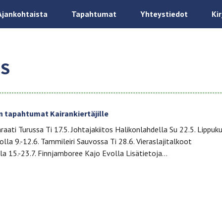
Ajankohtaista
Tapahtumat
Yhteystiedot
Ki
US
n tapahtumat Kairankiertäjille
araati Turussa Ti 17.5. Johtajakiitos Halikonlahdella Su 22.5. Lippu
lla 9.-12.6. Tammileiri Sauvossa Ti 28.6. Vieraslajitalkoot
la 15.-23.7. Finnjamboree Kajo Evolla Lisätietoja…