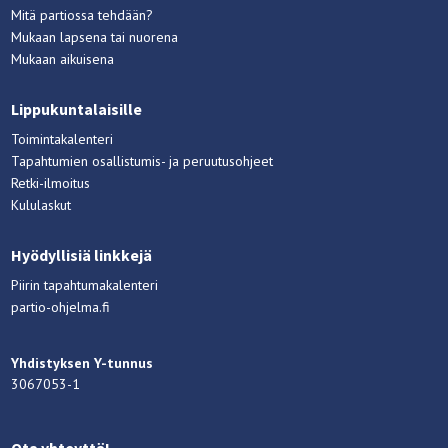
Mitä partiossa tehdään?
Mukaan lapsena tai nuorena
Mukaan aikuisena
Lippukuntalaisille
Toimintakalenteri
Tapahtumien osallistumis- ja peruutusohjeet
Retki-ilmoitus
Kululaskut
Hyödyllisiä linkkejä
Piirin tapahtumakalenteri
partio-ohjelma.fi
Yhdistyksen Y-tunnus
3067053-1