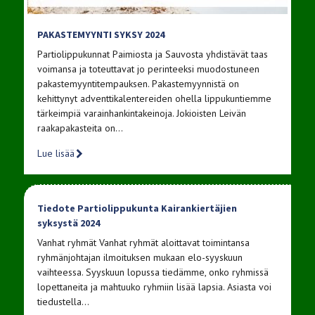
PAKASTEMYYNTI SYKSY 2024
Partiolippukunnat Paimiosta ja Sauvosta yhdistävät taas
voimansa ja toteuttavat jo perinteeksi muodostuneen
pakastemyyntitempauksen. Pakastemyynnistä on
kehittynyt adventtikalentereiden ohella lippukuntiemme
tärkeimpiä varainhankintakeinoja. Jokioisten Leivän
raakapakasteita on…
Lue lisää
Tiedote Partiolippukunta Kairankiertäjien
syksystä 2024
Vanhat ryhmät Vanhat ryhmät aloittavat toimintansa
ryhmänjohtajan ilmoituksen mukaan elo-syyskuun
vaihteessa. Syyskuun lopussa tiedämme, onko ryhmissä
lopettaneita ja mahtuuko ryhmiin lisää lapsia. Asiasta voi
tiedustella…