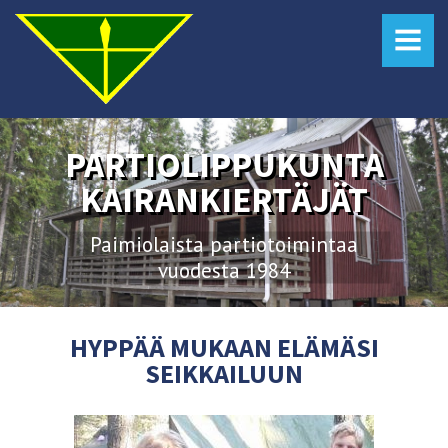
MENU
PARTIOLIPPUKUNTA
KAIRANKIERTÄJÄT
Paimiolaista partiotoimintaa
vuodesta 1984
HYPPÄÄ MUKAAN ELÄMÄSI
SEIKKAILUUN