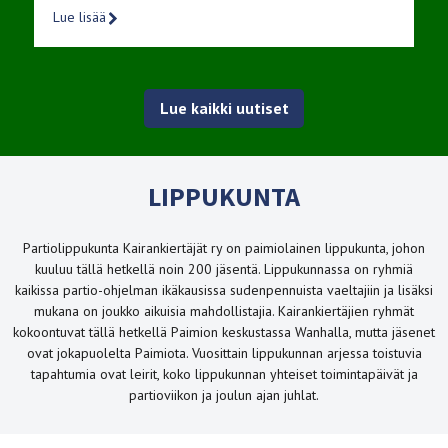
Lue lisää
Lue kaikki uutiset
LIPPUKUNTA
Partiolippukunta Kairankiertäjät ry on paimiolainen lippukunta, johon
kuuluu tällä hetkellä noin 200 jäsentä. Lippukunnassa on ryhmiä
kaikissa partio-ohjelman ikäkausissa sudenpennuista vaeltajiin ja lisäksi
mukana on joukko aikuisia mahdollistajia. Kairankiertäjien ryhmät
kokoontuvat tällä hetkellä Paimion keskustassa Wanhalla, mutta jäsenet
ovat jokapuolelta Paimiota. Vuosittain lippukunnan arjessa toistuvia
tapahtumia ovat leirit, koko lippukunnan yhteiset toimintapäivät ja
partioviikon ja joulun ajan juhlat.