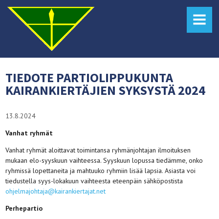
MENU
TIEDOTE PARTIOLIPPUKUNTA
KAIRANKIERTÄJIEN SYKSYSTÄ 2024
13.8.2024
Vanhat ryhmät
Vanhat ryhmät aloittavat toimintansa ryhmänjohtajan ilmoituksen
mukaan elo-syyskuun vaihteessa. Syyskuun lopussa tiedämme, onko
ryhmissä lopettaneita ja mahtuuko ryhmiin lisää lapsia. Asiasta voi
tiedustella syys-lokakuun vaihteesta eteenpäin sähköpostista
ohjelmajohtaja@kairankiertajat.net
Perhepartio