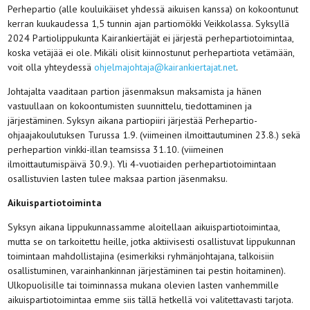
Perhepartio (alle kouluikäiset yhdessä aikuisen kanssa) on kokoontunut
kerran kuukaudessa 1,5 tunnin ajan partiomökki Veikkolassa. Syksyllä
2024 Partiolippukunta Kairankiertäjät ei järjestä perhepartiotoimintaa,
koska vetäjää ei ole. Mikäli olisit kiinnostunut perhepartiota vetämään,
voit olla yhteydessä
ohjelmajohtaja@kairankiertajat.net
.
Johtajalta vaaditaan partion jäsenmaksun maksamista ja hänen
vastuullaan on kokoontumisten suunnittelu, tiedottaminen ja
järjestäminen. Syksyn aikana partiopiiri järjestää Perhepartio-
ohjaajakoulutuksen Turussa 1.9. (viimeinen ilmoittautuminen 23.8.) sekä
perhepartion vinkki-illan teamsissa 31.10. (viimeinen
ilmoittautumispäivä 30.9.). Yli 4-vuotiaiden perhepartiotoimintaan
osallistuvien lasten tulee maksaa partion jäsenmaksu.
Aikuispartiotoiminta
Syksyn aikana lippukunnassamme aloitellaan aikuispartiotoimintaa,
mutta se on tarkoitettu heille, jotka aktiivisesti osallistuvat lippukunnan
toimintaan mahdollistajina (esimerkiksi ryhmänjohtajana, talkoisiin
osallistuminen, varainhankinnan järjestäminen tai pestin hoitaminen).
Ulkopuolisille tai toiminnassa mukana olevien lasten vanhemmille
aikuispartiotoimintaa emme siis tällä hetkellä voi valitettavasti tarjota.