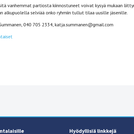
sitä vanhemmat partiosta kiinnostuneet voivat kysyä mukaan liitt
un alkupuolella selviää onko ryhmiin tullut tilaa uusille jäsenille.
a Summanen, 040 705 2334,
katja.summanen@gmail.com
taiset
talaisille
Hyödyllisiä linkkejä