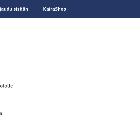
rjaudu sisään
KairaShop
Kololle
ia