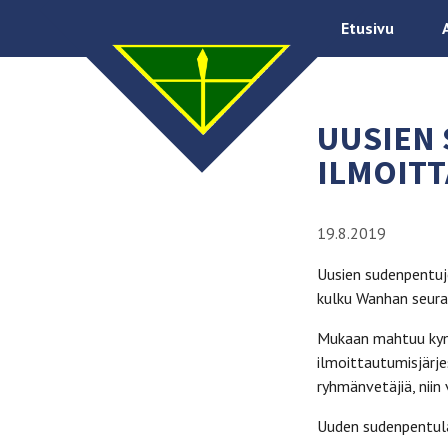
Etusivu
UUSIEN
ILMOITT
19.8.2019
Uusien sudenpentuje
kulku Wanhan seura
Mukaan mahtuu ky
ilmoittautumisjärje
ryhmänvetäjiä, nii
Uuden sudenpentula