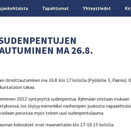
Ajankohtaista
Tapahtumat
Yhteystiedot
Ki
 SUDENPENTUJEN
AUTUMINEN MA 26.8.
n ilmoittautuminen ma 26.8. klo 17 kololla (Pyölintie 3, Paimio). 
kuntatalon takaa.
mmenen 2012 syntynyttä sudenpentua. Ryhmään otetaan mukaan
styksessä. Jos löytyy esimerkiksi vanhempien joukosta vapaaehtois
n voidaan perustaa myös toinen uusi sudenpentulauma.
uman kokoukset ovat maanantaisin klo 17-18.15 kololla.